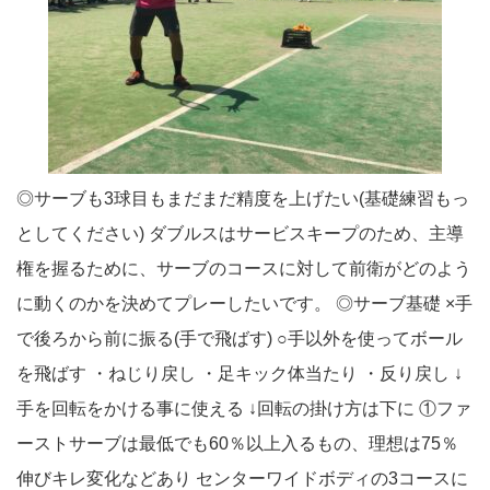
◎サーブも3球目もまだまだ精度を上げたい(基礎練習もっ
としてください) ダブルスはサービスキープのため、主導
権を握るために、サーブのコースに対して前衛がどのよう
に動くのかを決めてプレーしたいです。 ◎サーブ基礎 ×手
で後ろから前に振る(手で飛ばす) ○手以外を使ってボール
を飛ばす ・ねじり戻し ・足キック体当たり ・反り戻し ↓
手を回転をかける事に使える ↓回転の掛け方は下に ①ファ
ーストサーブは最低でも60％以上入るもの、理想は75％
伸びキレ変化などあり センターワイドボディの3コースに