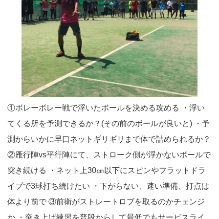
①ボレーボレー戦で浮いたボールを決める攻める ・浮い
てくる所を予測できるか？(その前のボールが良いと) ・予
測からいかに早口ネットギリギリまで体で詰められるか？
②雁行陣vs平行陣にて、ストローク側が浮かないボールで
突き続ける ・ネット上30㎝以下にスピンやフラットドラ
イブで3球打ち続けたい ・下がらない、速い準備、打点は
体より前で ③前衛がストレートロブを取るのかチェンジ
か ・突き上げ練習を普段からして最低でもサービスライ