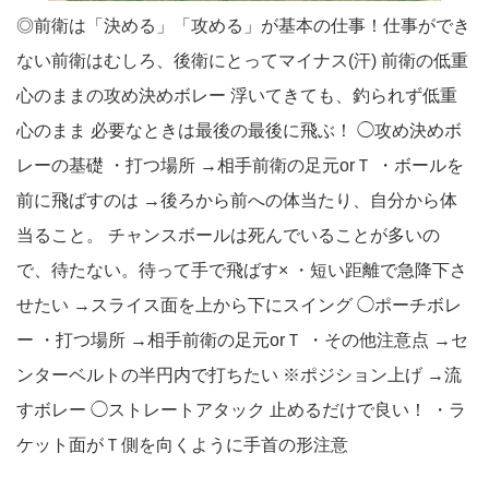
◎前衛は「決める」「攻める」が基本の仕事！仕事ができ
ない前衛はむしろ、後衛にとってマイナス(汗) 前衛の低重
心のままの攻め決めボレー 浮いてきても、釣られず低重
心のまま 必要なときは最後の最後に飛ぶ！ ◯攻め決めボ
レーの基礎 ・打つ場所 →相手前衛の足元orＴ ・ボールを
前に飛ばすのは →後ろから前への体当たり、自分から体
当ること。 チャンスボールは死んでいることが多いの
で、待たない。待って手で飛ばす× ・短い距離で急降下さ
せたい →スライス面を上から下にスイング ◯ポーチボレ
ー ・打つ場所 →相手前衛の足元orＴ ・その他注意点 →セ
ンターベルトの半円内で打ちたい ※ポジション上げ →流
すボレー ◯ストレートアタック 止めるだけで良い！ ・ラ
ケット面がＴ側を向くように手首の形注意