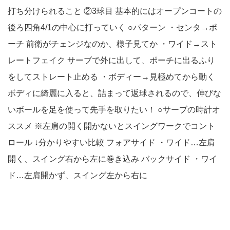
打ち分けられること ②3球目 基本的にはオープンコートの
後ろ四角4/1の中心に打っていく ○パターン ・センタ→ポ
ーチ 前衛がチェンジなのか、様子見てか ・ワイド→スト
レートフェイク サーブで外に出して、ポーチに出るふり
をしてストレート止める ・ボディー→見極めてから動く
ボディに綺麗に入ると、詰まって返球されるので、伸びな
いボールを足を使って先手を取りたい！ ○サーブの時計オ
ススメ ※左肩の開く開かないとスイングワークでコント
ロール ↓分かりやすい比較 フォアサイド ・ワイド…左肩
開く、スイング右から左に巻き込み バックサイド ・ワイ
ド…左肩開かず、スイング左から右に