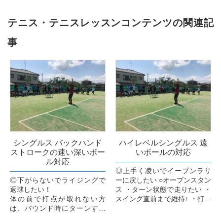
テニス・テニスレッスンコンテンツの関連記
事
シングルス バックハンド
ハイレベルシングルス 遠
ストロークの速い深いボー
いボールの対応
ル対応
◎上手く凌いでイーブンラリ
◎下がらないでライジングで
ーに戻したい ○オープンスタン
返球したい！
ス ・ターン状態で走りたい ・
体の前で打点が取れない方
スイング直前まで維持↑ ・打点
は、バウンド時にターンする
のけっこう前からスライドフ
方が多いです。相手インパク
ットワーク ・打点が体の横な