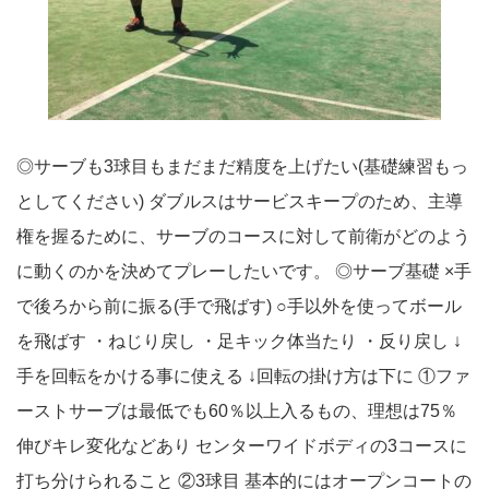
◎サーブも3球目もまだまだ精度を上げたい(基礎練習もっ
としてください) ダブルスはサービスキープのため、主導
権を握るために、サーブのコースに対して前衛がどのよう
に動くのかを決めてプレーしたいです。 ◎サーブ基礎 ×手
で後ろから前に振る(手で飛ばす) ○手以外を使ってボール
を飛ばす ・ねじり戻し ・足キック体当たり ・反り戻し ↓
手を回転をかける事に使える ↓回転の掛け方は下に ①ファ
ーストサーブは最低でも60％以上入るもの、理想は75％
伸びキレ変化などあり センターワイドボディの3コースに
打ち分けられること ②3球目 基本的にはオープンコートの