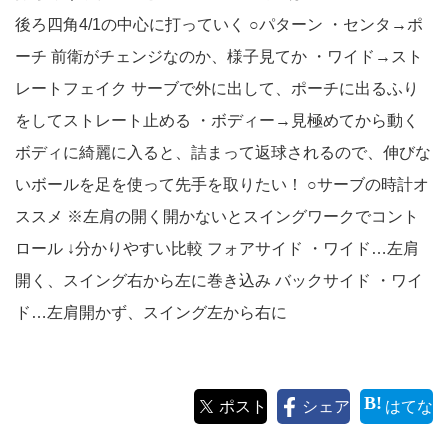
後ろ四角4/1の中心に打っていく ○パターン ・センタ→ポ
ーチ 前衛がチェンジなのか、様子見てか ・ワイド→スト
レートフェイク サーブで外に出して、ポーチに出るふり
をしてストレート止める ・ボディー→見極めてから動く
ボディに綺麗に入ると、詰まって返球されるので、伸びな
いボールを足を使って先手を取りたい！ ○サーブの時計オ
ススメ ※左肩の開く開かないとスイングワークでコント
ロール ↓分かりやすい比較 フォアサイド ・ワイド…左肩
開く、スイング右から左に巻き込み バックサイド ・ワイ
ド…左肩開かず、スイング左から右に
ポスト
シェア
はてな