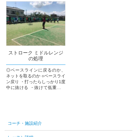
ト時に動き出し+ターンを！
らばダウン...
○ターン→下半身の横向き(場
合によっては前向きのまま...
ストローク ミドルレンジ
の処理
◎ベースラインに戻るのか、
ネットを取るのか ○ベースライ
ン戻り ・打ったらしっかり1度
中に抜ける ・抜けて低重心な
らば、抜けた足が溜まるの
で、その足を蹴って戻る ・ベ
ースラインからで...
コーチ・施設紹介