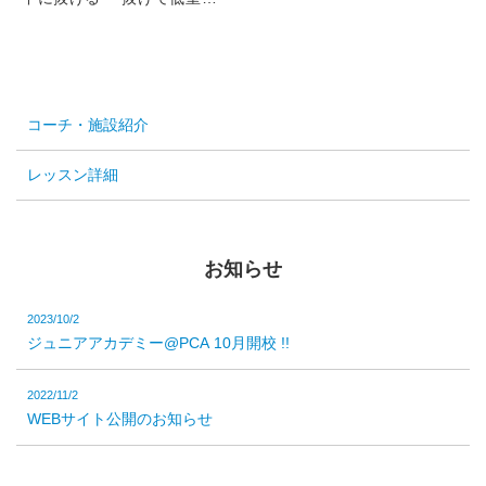
らば、抜けた足が溜まるの
で、その足を蹴って戻る ・ベ
ースラインからで...
コーチ・施設紹介
レッスン詳細
お知らせ
2023/10/2
ジュニアアカデミー@PCA 10月開校 !!
2022/11/2
WEBサイト公開のお知らせ