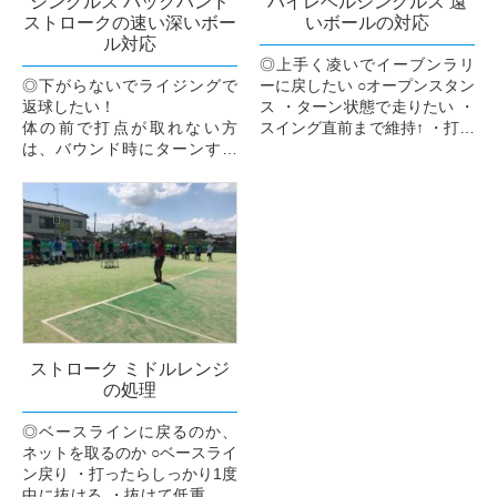
シングルス バックハンド
ハイレベルシングルス 遠
ストロークの速い深いボー
いボールの対応
ル対応
◎上手く凌いでイーブンラリ
◎下がらないでライジングで
ーに戻したい ○オープンスタン
返球したい！
ス ・ターン状態で走りたい ・
体の前で打点が取れない方
スイング直前まで維持↑ ・打点
は、バウンド時にターンする
のけっこう前からスライドフ
方が多いです。相手インパク
ットワーク ・打点が体の横な
ト時に動き出し+ターンを！
らばダウン...
○ターン→下半身の横向き(場
合によっては前向きのまま...
ストローク ミドルレンジ
の処理
◎ベースラインに戻るのか、
ネットを取るのか ○ベースライ
ン戻り ・打ったらしっかり1度
中に抜ける ・抜けて低重心な