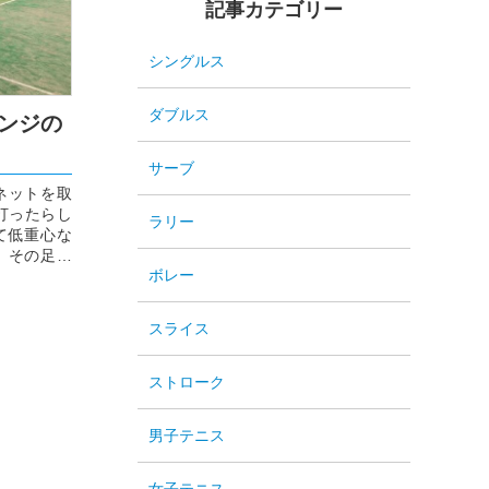
記事カテゴリー
シングルス
ダブルス
レンジの
サーブ
ネットを取
打ったらし
ラリー
て低重心な
、その足を
ボレー
...
スライス
ストローク
男子テニス