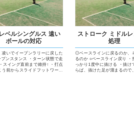
レベルシングルス 遠い
ストローク ミドル
ボールの対応
処理
く凌いでイーブンラリーに戻した
◎ベースラインに戻るのか、
ープンスタンス ・ターン状態で走
るのか ○ベースライン戻り ・
・スイング直前まで維持↑ ・打点
っかり1度中に抜ける ・抜け
こう前からスライドフットワーク
らば、抜けた足が溜まるので
体の横ならばダウン...
蹴って戻る ・ベースラインからで