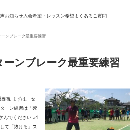
の声
お知らせ
入会希望・レッスン希望
よくあるご質問
ターンブレーク最重要練習
ターンブレーク最重要練習
要視 まずは、セ
リターン練習は「死
んでください ○4
対して「抜ける」ス