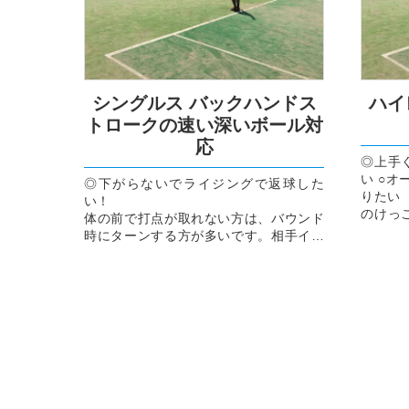
シングルス バックハンドス
ハイ
トロークの速い深いボール対
応
◎上手
い ○オ
◎下がらないでライジングで返球した
りたい 
い！
のけっ
体の前で打点が取れない方は、バウンド
・打点が
時にターンする方が多いです。相手イン
パクト時に動き出し+ターンを！
○ターン→下半身の横向き(場合によって
は前向きのまま...